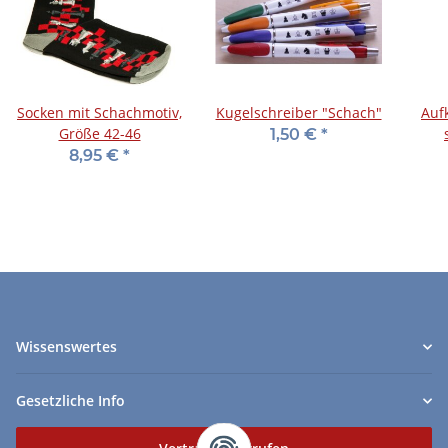
Socken mit Schachmotiv,
Kugelschreiber "Schach"
Auf
Größe 42-46
1,50 €
*
8,95 €
*
Wissenswertes
Gesetzliche Info