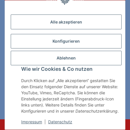
Vertrag widerrufen
Zahlungs- & Lieferarten
Alle akzeptieren
Konfigurieren
So erreichen Sie uns:
Ablehnen
ChessWare Schachversand
Wie wir Cookies & Co nutzen
Von-Thürheim-Str. 72
89264 Weissenhorn
Durch Klicken auf „Alle akzeptieren“ gestatten Sie
den Einsatz folgender Dienste auf unserer Website:
Telefon: 0 7309 / 7999
YouTube, Vimeo, ReCaptcha. Sie können die
Einstellung jederzeit ändern (Fingerabdruck-Icon
E-Mail:
shop@chessware.de
links unten). Weitere Details finden Sie unter
Konfigurieren
und in unserer
Datenschutzerklärung
.
* Alle Preise inkl. gesetzlicher USt., zzgl.
Versand
Impressum
|
Datenschutz
© ChessWare