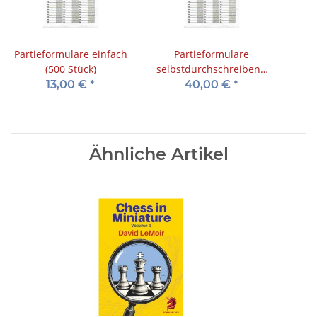
Partieformulare einfach
Partieformulare
(500 Stück)
selbstdurchschreibend
(500 Stück)
13,00 €
*
40,00 €
*
Ähnliche Artikel