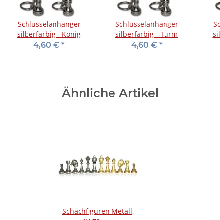
Schlüsselanhänger
Schlüsselanhänger
S
silberfarbig - König
silberfarbig - Turm
si
4,60 €
*
4,60 €
*
Ähnliche Artikel
Schachfiguren Metall,