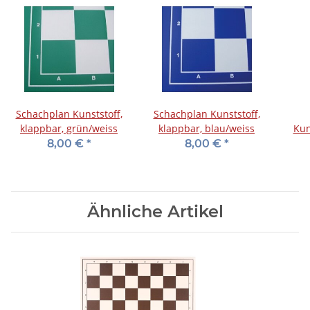
Schachplan Kunststoff,
Schachplan Kunststoff,
klappbar, grün/weiss
klappbar, blau/weiss
Kun
8,00 €
*
8,00 €
*
Ähnliche Artikel