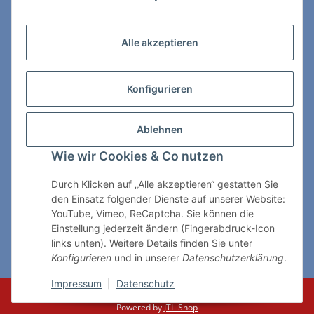
Zahlungs- & Lieferarten
Alle akzeptieren
Konfigurieren
So erreichen Sie uns:
Ablehnen
ChessWare Schachversand
Wie wir Cookies & Co nutzen
Von-Thürheim-Str. 72
89264 Weissenhorn
Durch Klicken auf „Alle akzeptieren“ gestatten Sie
den Einsatz folgender Dienste auf unserer Website:
Telefon: 0 7309 / 7999
YouTube, Vimeo, ReCaptcha. Sie können die
Einstellung jederzeit ändern (Fingerabdruck-Icon
E-Mail:
shop@chessware.de
links unten). Weitere Details finden Sie unter
Konfigurieren
und in unserer
Datenschutzerklärung
.
* Alle Preise inkl. gesetzlicher USt., zzgl.
Versand
Impressum
|
Datenschutz
© ChessWare
Powered by
JTL-Shop