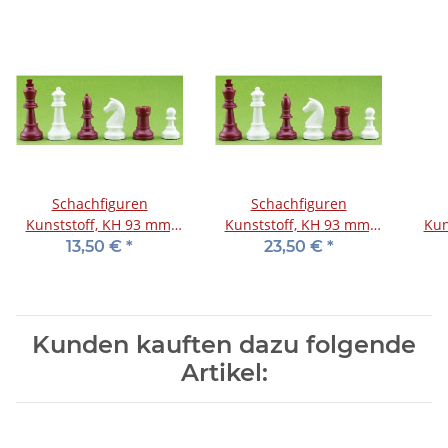
Schachfiguren
Schachfiguren
Kunststoff, KH 93 mm,
Kunststoff, KH 93 mm,
Kun
rot/weiß
rot/weiß, im Holzkasten
13,50 €
*
23,50 €
*
Kunden kauften dazu folgende
Artikel: