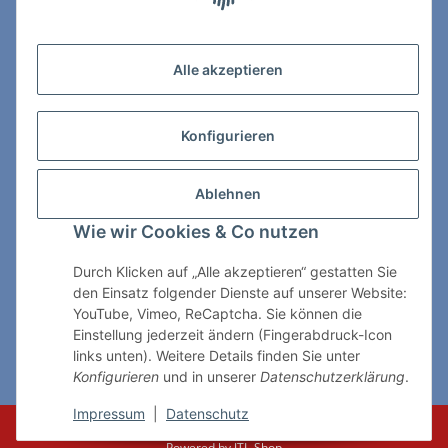
Zahlungs- & Lieferarten
Alle akzeptieren
Konfigurieren
So erreichen Sie uns:
Ablehnen
ChessWare Schachversand
Wie wir Cookies & Co nutzen
Von-Thürheim-Str. 72
89264 Weissenhorn
Durch Klicken auf „Alle akzeptieren“ gestatten Sie
den Einsatz folgender Dienste auf unserer Website:
Telefon: 0 7309 / 7999
YouTube, Vimeo, ReCaptcha. Sie können die
Einstellung jederzeit ändern (Fingerabdruck-Icon
E-Mail:
shop@chessware.de
links unten). Weitere Details finden Sie unter
Konfigurieren
und in unserer
Datenschutzerklärung
.
* Alle Preise inkl. gesetzlicher USt., zzgl.
Versand
Impressum
|
Datenschutz
© ChessWare
Powered by
JTL-Shop