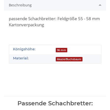
Beschreibung
passende Schachbretter: Feldgröße 55 - 58 mm
Kartonverpackung
Produkteigenschaft
Wert
Königshöhe:
96 mm
Material:
Akazie/Buchsbaum
Passende Schachbretter: