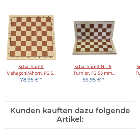
Schachbrett
Schachbrett Nr. 6,
S
Mahagoni/Ahorn, FG 58
Turnier, FG 58 mm,
T
mm
klappbar
kla
78,95 €
*
56,95 €
*
Kunden kauften dazu folgende
Artikel: