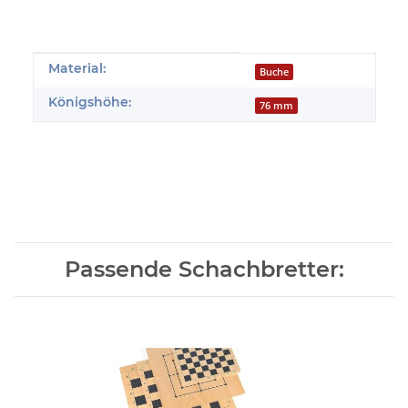
Produkteigenschaft
Wert
Material:
Buche
Königshöhe:
76 mm
Passende Schachbretter: