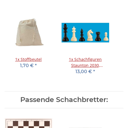
1x
Stoffbeutel
1x
Schachfiguren
Staunton 2030,
1,70 €
*
Kunststoff, 93 mm, 2
13,00 €
*
Zusatzdamen
Passende Schachbretter: