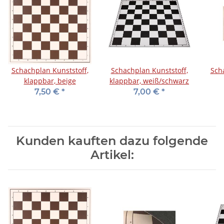
Schachplan Kunststoff,
Schachplan Kunststoff,
Sch
klappbar, beige
klappbar, weiß/schwarz
7,50 €
*
7,00 €
*
Kunden kauften dazu folgende
Artikel: