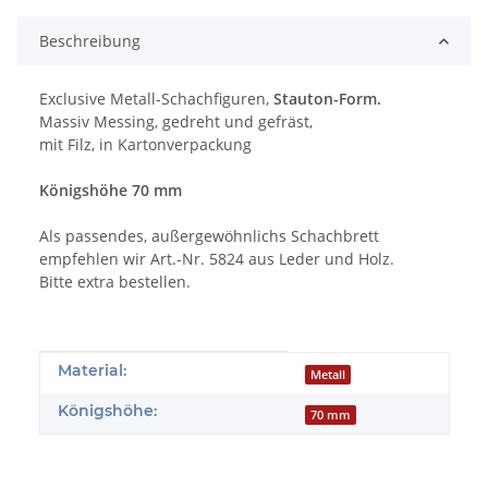
Beschreibung
Exclusive Metall-Schachfiguren,
Stauton-Form.
Massiv Messing, gedreht und gefräst,
mit Filz, in Kartonverpackung
Königshöhe 70 mm
Als passendes, außergewöhnlichs Schachbrett
empfehlen wir Art.-Nr. 5824 aus Leder und Holz.
Bitte extra bestellen.
Produkteigenschaft
Wert
Material:
Metall
Königshöhe:
70 mm