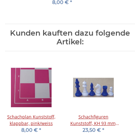
8,00 €
*
Kunden kauften dazu folgende
Artikel:
Schachplan Kunststoff,
Schachfiguren
klappbar, pink/weiss
Kunststoff, KH 93 mm,
blau/weiß, im
8,00 €
*
23,50 €
*
Holzkasten