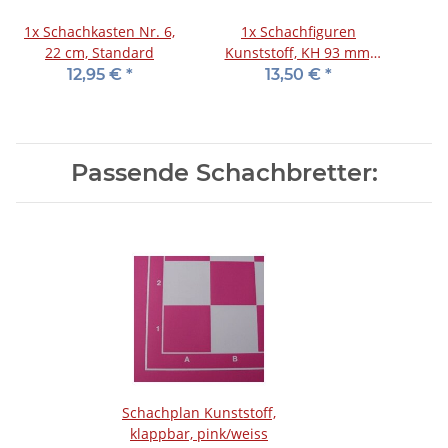
1x
Schachkasten Nr. 6,
1x
Schachfiguren
22 cm, Standard
Kunststoff, KH 93 mm,
pink/weiß
12,95 €
*
13,50 €
*
Passende Schachbretter:
Schachplan Kunststoff,
klappbar, pink/weiss