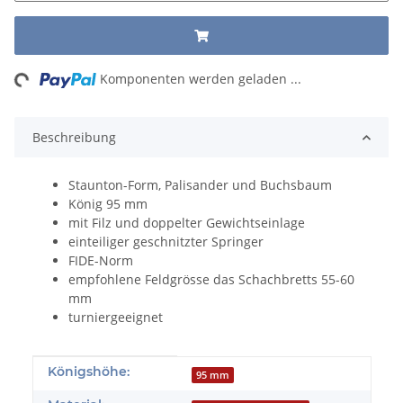
ng...
Komponenten werden geladen ...
Beschreibung
Staunton-Form, Palisander und Buchsbaum
König 95 mm
mit Filz und doppelter Gewichtseinlage
einteiliger geschnitzter Springer
FIDE-Norm
empfohlene Feldgrösse das Schachbretts 55-60
mm
turniergeeignet
Produkteigenschaft
Wert
Königshöhe:
95 mm