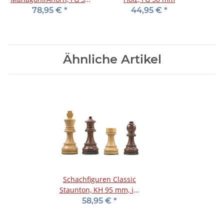
mm
78,95 €
*
44,95 €
*
Ähnliche Artikel
Schachfiguren Classic
Staunton, KH 95 mm, im
Holzkasten
58,95 €
*