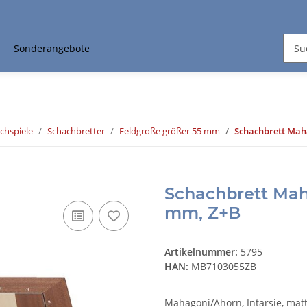
Sonderangebote
chspiele
Schachbretter
Feldgroße größer 55 mm
Schachbrett Mah
Schachbrett Mah
mm, Z+B
Artikelnummer:
5795
HAN:
MB7103055ZB
Mahagoni/Ahorn, Intarsie, matt