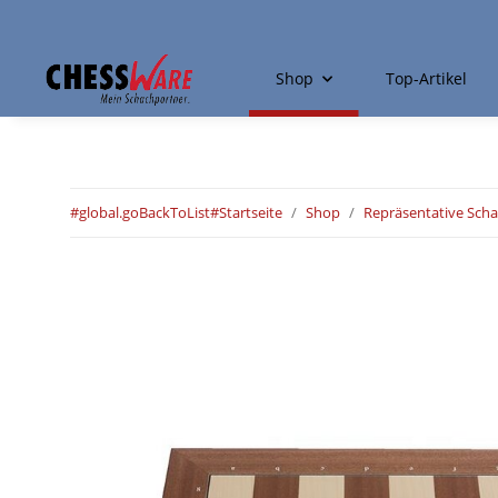
Shop
Top-Artikel
#global.goBackToList#
Startseite
Shop
Repräsentative Scha