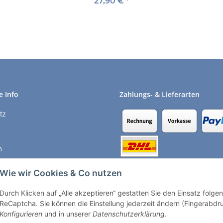
DVD
27,90 €
*
e Info
Zahlungs- & Lieferarten
tz
m
recht
Wie wir Cookies & Co nutzen
Durch Klicken auf „Alle akzeptieren“ gestatten Sie den Einsatz folg
Vertrag widerrufen
ReCaptcha. Sie können die Einstellung jederzeit ändern (Fingerabdruc
Konfigurieren
und in unserer
Datenschutzerklärung
.