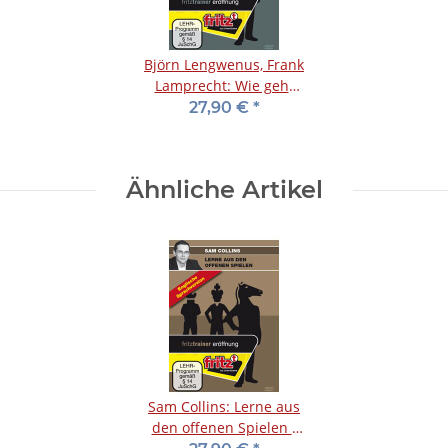
Björn Lengwenus, Frank
Lamprecht: Wie geht
eigentlich ...
27,90 €
*
Damengambit? - DVD
Ähnliche Artikel
Sam Collins: Lerne aus
den offenen Spielen -