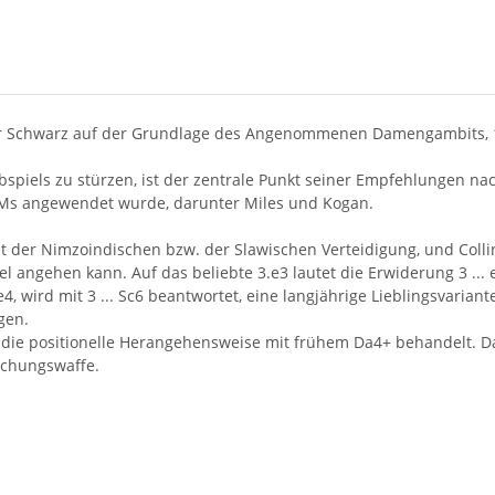
ür Schwarz auf der Grundlage des Angenommenen Damengambits, 1
bspiels zu stürzen, ist der zentrale Punkt seiner Empfehlungen na
 GMs angewendet wurde, darunter Miles und Kogan.
 der Nimzoindischen bzw. der Slawischen Verteidigung, und Collin
el angehen kann. Auf das beliebte 3.e3 lautet die Erwiderung 3 ... e
e4, wird mit 3 ... Sc6 beantwortet, eine langjährige Lieblingsvaria
gen.
die positionelle Herangehensweise mit frühem Da4+ behandelt. Das
aschungswaffe.