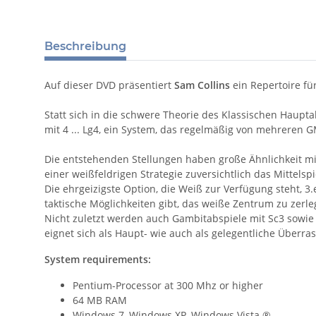
Beschreibung
Auf dieser DVD präsentiert
Sam Collins
ein Repertoire f
Statt sich in die schwere Theorie des Klassischen Haupta
mit 4 ... Lg4, ein System, das regelmäßig von mehreren
Die entstehenden Stellungen haben große Ähnlichkeit mit
einer weißfeldrigen Strategie zuversichtlich das Mittelspi
Die ehrgeizigste Option, die Weiß zur Verfügung steht, 3.
taktische Möglichkeiten gibt, das weiße Zentrum zu zerle
Nicht zuletzt werden auch Gambitabspiele mit Sc3 sowie 
eignet sich als Haupt- wie auch als gelegentliche Überr
System requirements:
Pentium-Processor at 300 Mhz or higher
64 MB RAM
Windows 7, Windows XP, Windows Vista ®