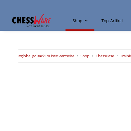
Shop
Top-Artikel
#global.goBackToList#
Startseite
Shop
ChessBase
Traini