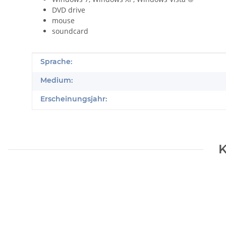
DVD drive
mouse
soundcard
Produkteigenschaft
Wert
Sprache:
Medium:
Erscheinungsjahr:
K