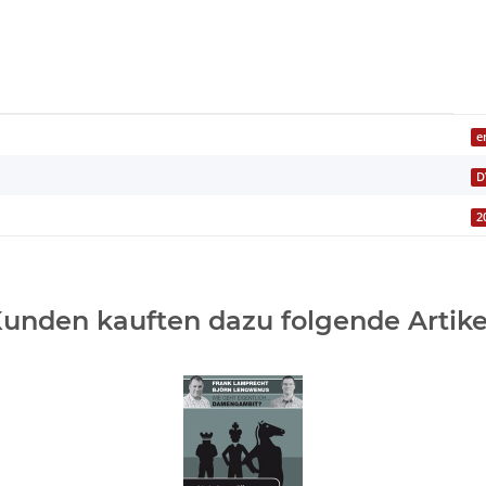
e
D
2
unden kauften dazu folgende Artike