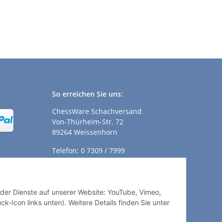
So erreichen Sie uns:
ChessWare Schachversand
Von-Thürheim-Str. 72
89264 Weissenhorn
Telefon: 0 7309 / 7999
E-Mail:
shop@chessware.de
ender Dienste auf unserer Website: YouTube, Vimeo,
k-Icon links unten). Weitere Details finden Sie unter