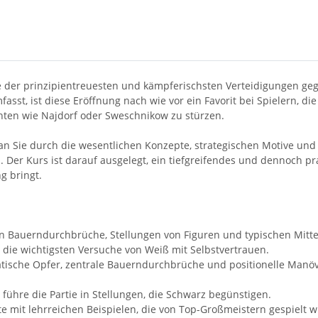
e der prinzipientreuesten und kämpferischsten Verteidigungen geg
sst, ist diese Eröffnung nach wie vor ein Favorit bei Spielern, d
chten wie Najdorf oder Sweschnikow zu stürzen.
Sie durch die wesentlichen Konzepte, strategischen Motive und d
 Der Kurs ist darauf ausgelegt, ein tiefgreifendes und dennoch pr
g bringt.
ten Bauerndurchbrüche, Stellungen von Figuren und typischen Mitte
ge die wichtigsten Versuche von Weiß mit Selbstvertrauen.
atische Opfer, zentrale Bauerndurchbrüche und positionelle Manöver
d führe die Partie in Stellungen, die Schwarz begünstigen.
e mit lehrreichen Beispielen, die von Top-Großmeistern gespielt 