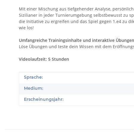
Mit einer Mischung aus tiefgehender Analyse, persönlich
Sizilianer in jeder Turnierumgebung selbstbewusst zu spi
die Initiative zu ergreifen und das Spiel gegen 1.e4 zu d
wie los!
Umfangreiche Trainingsinhalte und interaktive Übungen
Löse Übungen und teste dein Wissen mit dem Eröffnungst
Videolaufzeit: 5 Stunden
Produkteigenschaft
Wert
Sprache:
Medium:
Erscheinungsjahr: