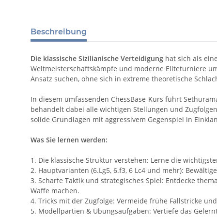
Beschreibung
Die klassische Sizilianische Verteidigung
hat sich als ein
Weltmeisterschaftskämpfe und moderne Eliteturniere umfa
Ansatz suchen, ohne sich in extreme theoretische Schla
In diesem umfassenden ChessBase-Kurs führt Sethuraman 
behandelt dabei alle wichtigen Stellungen und Zugfolgen.
solide Grundlagen mit aggressivem Gegenspiel in Einklan
Was Sie lernen werden:
1. Die klassische Struktur verstehen: Lerne die wichtigs
2. Hauptvarianten (6.Lg5, 6.f3, 6 Lc4 und mehr): Bewälti
3. Scharfe Taktik und strategisches Spiel: Entdecke them
Waffe machen.
4. Tricks mit der Zugfolge: Vermeide frühe Fallstricke un
5. Modellpartien & Übungsaufgaben: Vertiefe das Gelernt