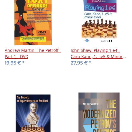
Andrew Martin: The Petroff -
John Shaw: Playing 1.e4 -
Part 1 - DVD
Caro-Kann, 1. ..e5 & Minor
Lines
19,95 €
*
27,95 €
*