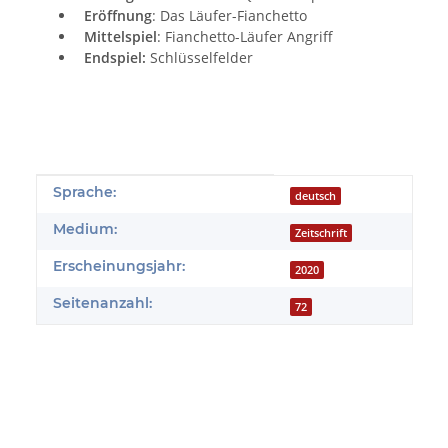
Eröffnung
: Das Läufer-Fianchetto
Mittelspiel
: Fianchetto-Läufer Angriff
Endspiel:
Schlüsselfelder
Produkteigenschaft
Wert
Sprache:
deutsch
Medium:
Zeitschrift
Erscheinungsjahr:
2020
Seitenanzahl:
72