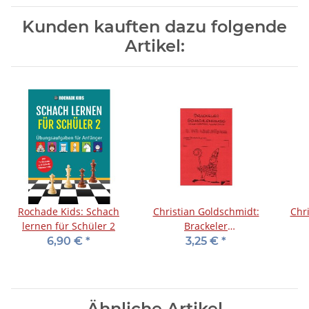
Kunden kauften dazu folgende
Artikel:
Rochade Kids: Schach
Christian Goldschmidt:
Chr
lernen für Schüler 2
Brackeler
Schachlehrgang -
S
6,90 €
*
3,25 €
*
Läuferdiplom
Ähnliche Artikel