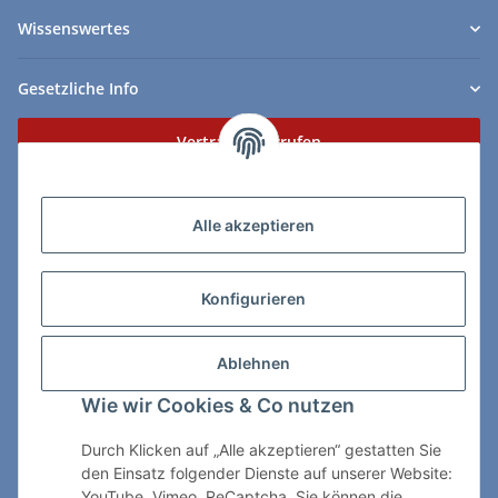
Wissenswertes
Gesetzliche Info
Vertrag widerrufen
Zahlungs- & Lieferarten
Alle akzeptieren
Konfigurieren
So erreichen Sie uns:
Ablehnen
ChessWare Schachversand
Wie wir Cookies & Co nutzen
Von-Thürheim-Str. 72
89264 Weissenhorn
Durch Klicken auf „Alle akzeptieren“ gestatten Sie
den Einsatz folgender Dienste auf unserer Website:
Telefon: 0 7309 / 7999
YouTube, Vimeo, ReCaptcha. Sie können die