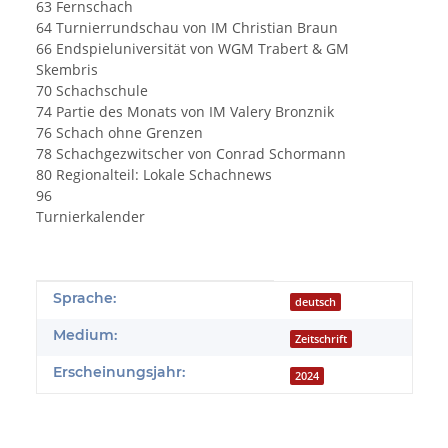
63 Fernschach
64 Turnierrundschau von IM Christian Braun
66 Endspieluniversität von WGM Trabert & GM
Skembris
70 Schachschule
74 Partie des Monats von IM Valery Bronznik
76 Schach ohne Grenzen
78 Schachgezwitscher von Conrad Schormann
80 Regionalteil: Lokale Schachnews
96
Turnierkalender
Produkteigenschaft
Wert
Sprache:
deutsch
Medium:
Zeitschrift
Erscheinungsjahr:
2024