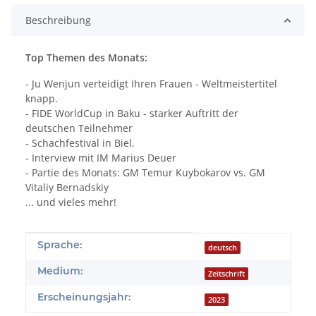
Beschreibung
Top Themen des Monats:
- Ju Wenjun verteidigt Ihren Frauen - Weltmeistertitel
knapp.
- FIDE WorldCup in Baku - starker Auftritt der
deutschen Teilnehmer
- Schachfestival in Biel.
- Interview mit IM Marius Deuer
- Partie des Monats: GM Temur Kuybokarov vs. GM
Vitaliy Bernadskiy
... und vieles mehr!
Produkteigenschaft
Wert
Sprache:
deutsch
Medium:
Zeitschrift
Erscheinungsjahr:
2023