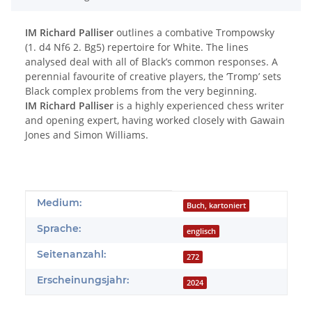
IM Richard Palliser
outlines a combative Trompowsky
(1. d4 Nf6 2. Bg5) repertoire for White. The lines
analysed deal with all of Black’s common responses. A
perennial favourite of creative players, the ‘Tromp’ sets
Black complex problems from the very beginning.
IM Richard Palliser
is a highly experienced chess writer
and opening expert, having worked closely with Gawain
Jones and Simon Williams.
Produkteigenschaft
Wert
Medium:
Buch, kartoniert
Sprache:
englisch
Seitenanzahl:
272
Erscheinungsjahr:
2024