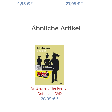
für 2010
Indian
4,95 €
*
27,95 €
*
Ähnliche Artikel
Ari Ziegler: The French
Defence - DVD
26,95 €
*