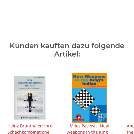
Kunden kauften dazu folgende
Artikel:
Heinz Brunthaler: Ihre
Milos Pavlovic: New
And
Schachkombinationen
Weapons in the King´s
the