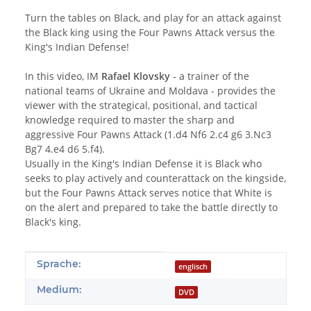
Turn the tables on Black, and play for an attack against
the Black king using the Four Pawns Attack versus the
King's Indian Defense!
In this video, IM
Rafael Klovsky
- a trainer of the
national teams of Ukraine and Moldava - provides the
viewer with the strategical, positional, and tactical
knowledge required to master the sharp and
aggressive Four Pawns Attack (1.d4 Nf6 2.c4 g6 3.Nc3
Bg7 4.e4 d6 5.f4).
Usually in the King's Indian Defense it is Black who
seeks to play actively and counterattack on the kingside,
but the Four Pawns Attack serves notice that White is
on the alert and prepared to take the battle directly to
Black's king.
Produkteigenschaft
Wert
Sprache:
englisch
Medium:
DVD