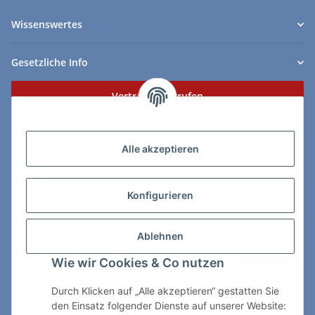
Wissenswertes
Gesetzliche Info
Vertrag widerrufen
Zahlungs- & Lieferarten
Alle akzeptieren
Konfigurieren
So erreichen Sie uns:
Ablehnen
ChessWare Schachversand
Wie wir Cookies & Co nutzen
Von-Thürheim-Str. 72
89264 Weissenhorn
Durch Klicken auf „Alle akzeptieren“ gestatten Sie
den Einsatz folgender Dienste auf unserer Website:
Telefon: 0 7309 / 7999