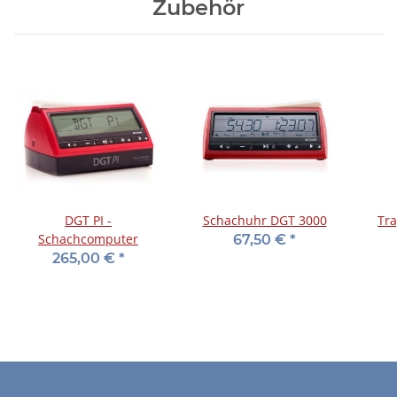
Zubehör
DGT PI -
Schachuhr DGT 3000
Tra
Schachcomputer
67,50 €
*
265,00 €
*