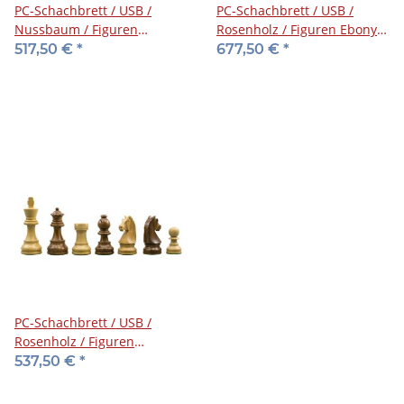
PC-Schachbrett / USB /
PC-Schachbrett / USB /
Nussbaum / Figuren
Rosenholz / Figuren Ebony /
Timeless
Z+B
517,50 €
*
677,50 €
*
PC-Schachbrett / USB /
Rosenholz / Figuren
Timeless / Z+B
537,50 €
*