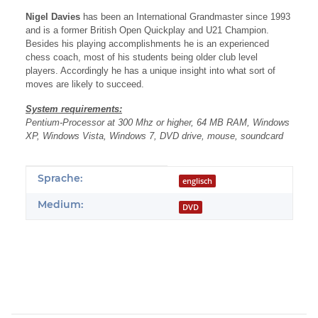
Nigel Davies
has been an International Grandmaster since 1993
and is a former British Open Quickplay and U21 Champion.
Besides his playing accomplishments he is an experienced
chess coach, most of his students being older club level
players. Accordingly he has a unique insight into what sort of
moves are likely to succeed.
System requirements:
Pentium-Processor at 300 Mhz or higher, 64 MB RAM, Windows
XP, Windows Vista, Windows 7, DVD drive, mouse, soundcard
Produkteigenschaft
Wert
Sprache:
englisch
Medium:
DVD