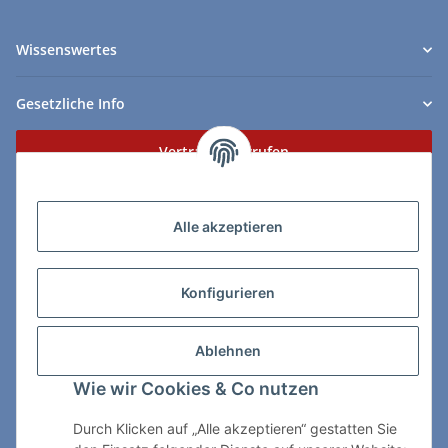
Wissenswertes
Gesetzliche Info
Vertrag widerrufen
Zahlungs- & Lieferarten
Alle akzeptieren
Konfigurieren
So erreichen Sie uns:
Ablehnen
ChessWare Schachversand
Wie wir Cookies & Co nutzen
Von-Thürheim-Str. 72
89264 Weissenhorn
Durch Klicken auf „Alle akzeptieren“ gestatten Sie