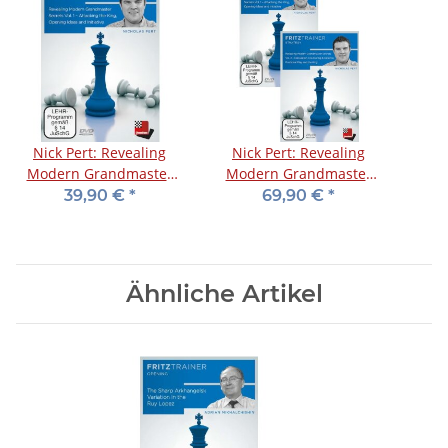
Nick Pert: Revealing
Nick Pert: Revealing
Modern Grandmaster
Modern Grandmaster
Secrets 1
Secrets 1 + 2
39,90 €
*
69,90 €
*
Ähnliche Artikel