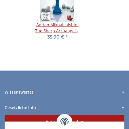
Adrian Mikhalchishin:
The Sharp Arkhangelsk
Variation in the Ruy
35,90 €
*
Lopez
Wissenswertes
Gesetzliche Info
Vertrag widerrufen