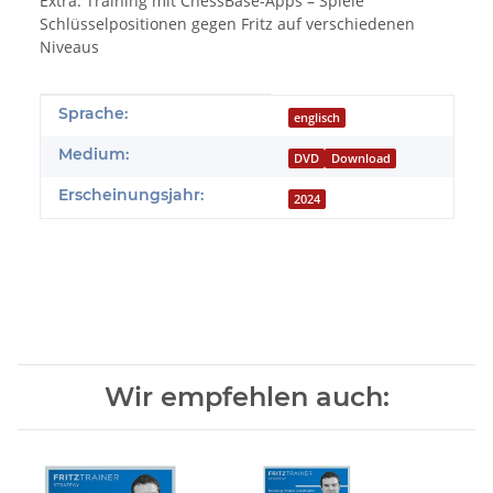
Extra: Training mit ChessBase-Apps – Spiele
Schlüsselpositionen gegen Fritz auf verschiedenen
Niveaus
Produkteigenschaft
Wert
Sprache:
englisch
Medium:
DVD
Download
Erscheinungsjahr:
2024
Wir empfehlen auch: