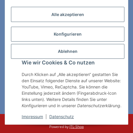
Zahlungs- & Lieferarten
Alle akzeptieren
Konfigurieren
So erreichen Sie uns:
Ablehnen
ChessWare Schachversand
Wie wir Cookies & Co nutzen
Von-Thürheim-Str. 72
89264 Weissenhorn
Durch Klicken auf „Alle akzeptieren“ gestatten Sie
den Einsatz folgender Dienste auf unserer Website:
Telefon: 0 7309 / 7999
YouTube, Vimeo, ReCaptcha. Sie können die
Einstellung jederzeit ändern (Fingerabdruck-Icon
E-Mail:
shop@chessware.de
links unten). Weitere Details finden Sie unter
Konfigurieren
und in unserer
Datenschutzerklärung
.
* Alle Preise inkl. gesetzlicher USt., zzgl.
Versand
Impressum
|
Datenschutz
© ChessWare
Powered by
JTL-Shop