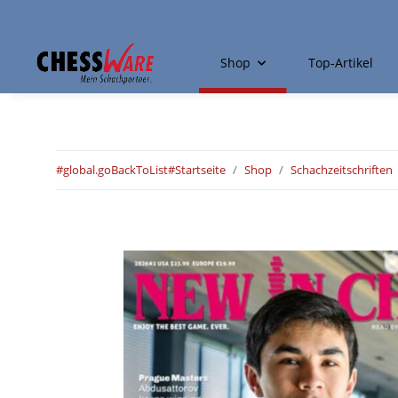
Shop
Top-Artikel
#global.goBackToList#
Startseite
Shop
Schachzeitschriften