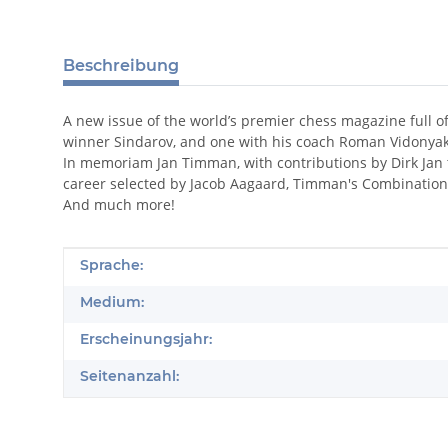
Beschreibung
A new issue of the world’s premier chess magazine full 
winner Sindarov, and one with his coach Roman Vidonyak
In memoriam Jan Timman, with contributions by Dirk Jan 
career selected by Jacob Aagaard, Timman's Combination
And much more!
Produkteigenschaft
Wert
Sprache:
Medium:
Erscheinungsjahr:
Seitenanzahl: