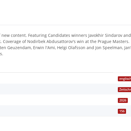
of new content. Featuring Candidates winners Javokhir Sindarov an
. Coverage of Nodirbek Abdusattorov's win at the Prague Masters.
ten Geuzendam, Erwin l'Ami, Helgi Olafsson and Jon Speelman, Jan'
s.
englisc
Zeitschr
2026
156