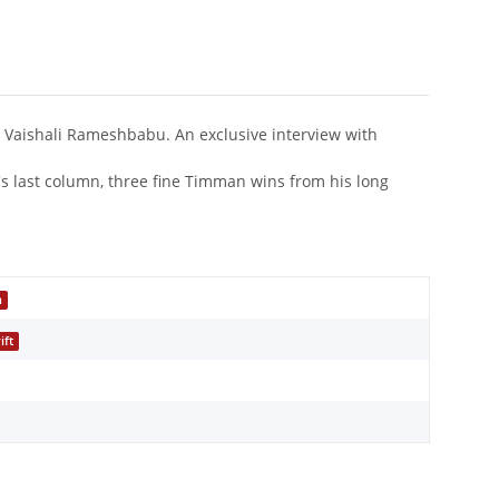
d Vaishali Rameshbabu. An exclusive interview with
s last column, three fine Timman wins from his long
h
ift