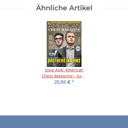
Ähnliche Artikel
Josip Asik: American
Chess Magazine - Issue
No. 9
25,95 €
*