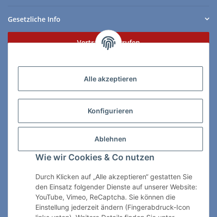
Gesetzliche Info
Vertrag widerrufen
Zahlungs- & Lieferarten
Alle akzeptieren
Konfigurieren
So erreichen Sie uns:
Ablehnen
ChessWare Schachversand
Wie wir Cookies & Co nutzen
Von-Thürheim-Str. 72
89264 Weissenhorn
Durch Klicken auf „Alle akzeptieren“ gestatten Sie
den Einsatz folgender Dienste auf unserer Website:
Telefon: 0 7309 / 7999
YouTube, Vimeo, ReCaptcha. Sie können die
Einstellung jederzeit ändern (Fingerabdruck-Icon
E-Mail:
shop@chessware.de