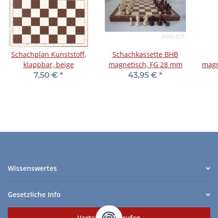
Schachplan Kunststoff,
Schachkassette BHB
klappbar, beige
magnetisch, FG 28 mm
magne
7,50 €
*
43,95 €
*
Wissenswertes
Gesetzliche Info
Vertrag widerrufen