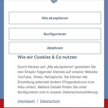
Zahlungs- & Lieferarten
Alle akzeptieren
Konfigurieren
So erreichen Sie uns:
Ablehnen
ChessWare Schachversand
Wie wir Cookies & Co nutzen
Von-Thürheim-Str. 72
89264 Weissenhorn
Durch Klicken auf „Alle akzeptieren“ gestatten Sie
den Einsatz folgender Dienste auf unserer Website:
Telefon: 0 7309 / 7999
YouTube, Vimeo, ReCaptcha. Sie können die
Einstellung jederzeit ändern (Fingerabdruck-Icon
E-Mail:
shop@chessware.de
links unten). Weitere Details finden Sie unter
Konfigurieren
und in unserer
Datenschutzerklärung
.
* Alle Preise inkl. gesetzlicher USt., zzgl.
Versand
Impressum
|
Datenschutz
© ChessWare