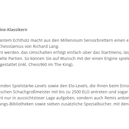
ne-Klassikern
gantem Echtholz macht aus den Millennium Sensorbrettern einen 
hessGenius von Richard Lang.
 werden, das Umschalten erfolgt einfach über das Startmenü, lästig
lte Partien. So können Sie auf Wunsch mit der einen Engine spiel
stattet (inkl. Chess960 im The King).
den Spielstärke-Levels sowie den Elo-Levels, die Ihnen beim Eins
schen Schachgroßmeister mit bis zu 2500 ELO antreten und sogar e
cht nur in aussichtsloser Lage aufgeben, sondern auch Remis anbiete
gs­-Bibliotheken sowie sieben zusätzliche Spezialbücher, mit den