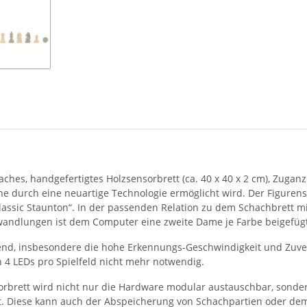
aches, handgefertigtes Holzsensorbrett (ca. 40 x 40 x 2 cm), Zugan
e durch eine neuartige Technologie ermöglicht wird. Der Figuren
ssic Staunton“. In der passenden Relation zu dem Schachbrett mi
andlungen ist dem Computer eine zweite Dame je Farbe beigefügt
end, insbesondere die hohe Erkennungs-Geschwindigkeit und Zuverlä
 4 LEDs pro Spielfeld nicht mehr notwendig.
brett wird nicht nur die Hardware modular austauschbar, sonde
cht. Diese kann auch der Abspeicherung von Schachpartien oder d