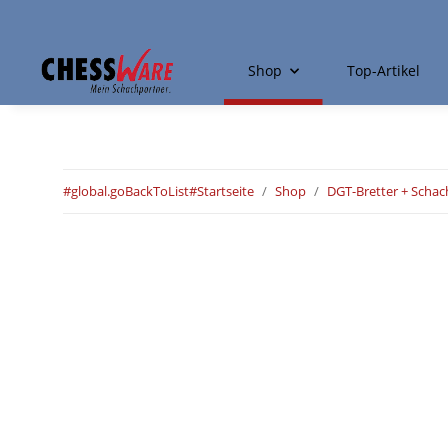
Shop
Top-Artikel
#global.goBackToList#
Startseite
Shop
DGT-Bretter + Scha