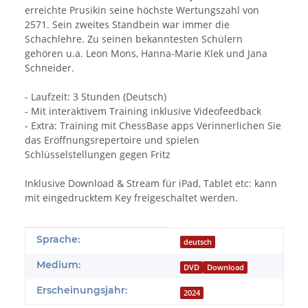
erreichte Prusikin seine höchste Wertungszahl von
2571. Sein zweites Standbein war immer die
Schachlehre. Zu seinen bekanntesten Schülern
gehören u.a. Leon Mons, Hanna-Marie Klek und Jana
Schneider.
- Laufzeit: 3 Stunden (Deutsch)
- Mit interaktivem Training inklusive Videofeedback
- Extra: Training mit ChessBase apps Verinnerlichen Sie
das Eröffnungsrepertoire und spielen
Schlüsselstellungen gegen Fritz
Inklusive Download & Stream für iPad, Tablet etc: kann
mit eingedrucktem Key freigeschaltet werden.
Produkteigenschaft
Wert
Sprache:
deutsch
Medium:
DVD
Download
Erscheinungsjahr:
2024