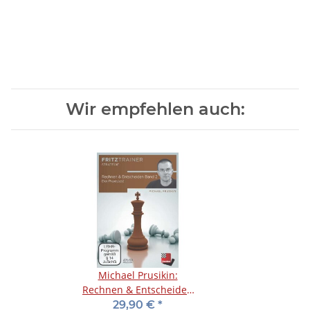
Wir empfehlen auch:
Michael Prusikin:
Rechnen & Entscheiden
Band 2
29,90 €
*