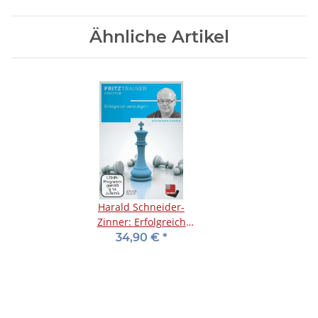
Ähnliche Artikel
Harald Schneider-
Zinner: Erfolgreich
verteidigen
34,90 €
*