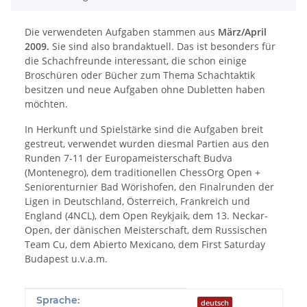
Die verwendeten Aufgaben stammen aus
März/April
2009.
Sie sind also brandaktuell. Das ist besonders für
die Schachfreunde interessant, die schon einige
Broschüren oder Bücher zum Thema Schachtaktik
besitzen und neue Aufgaben ohne Dubletten haben
möchten.
In Herkunft und Spielstärke sind die Aufgaben breit
gestreut, verwendet wurden diesmal Partien aus den
Runden 7-11 der Europameisterschaft Budva
(Montenegro), dem traditionellen ChessOrg Open +
Seniorenturnier Bad Wörishofen, den Finalrunden der
Ligen in Deutschland, Österreich, Frankreich und
England (4NCL), dem Open Reykjaik, dem 13. Neckar-
Open, der dänischen Meisterschaft, dem Russischen
Team Cu, dem Abierto Mexicano, dem First Saturday
Budapest u.v.a.m.
Produkteigenschaft
Wert
Sprache:
deutsch