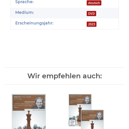
Produkteigenschaft
Wert
Sprache:
deutsch
Medium:
DVD
Erscheinungsjahr:
2023
Wir empfehlen auch: