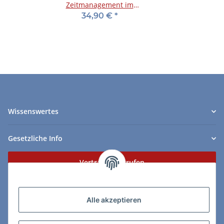
Zeitmanagement im
Schach - DVD
34,90 €
*
Wissenswertes
Gesetzliche Info
Vertrag widerrufen
Zahlungs- & Lieferarten
Alle akzeptieren