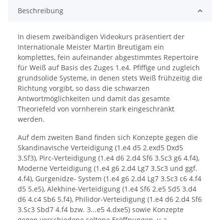
Beschreibung
In diesem zweibändigen Videokurs präsentiert der
Internationale Meister Martin Breutigam ein
komplettes, fein aufeinander abgestimmtes Repertoire
für Weiß auf Basis des Zuges 1.e4. Pfiffige und zugleich
grundsolide Systeme, in denen stets Weiß frühzeitig die
Richtung vorgibt, so dass die schwarzen
Antwortmöglichkeiten und damit das gesamte
Theoriefeld von vornherein stark eingeschränkt
werden.
Auf dem zweiten Band finden sich Konzepte gegen die
Skandinavische Verteidigung (1.e4 d5 2.exd5 Dxd5
3.Sf3), Pirc-Verteidigung (1.e4 d6 2.d4 Sf6 3.Sc3 g6 4.f4),
Moderne Verteidigung (1.e4 g6 2.d4 Lg7 3.Sc3 und ggf.
4.f4), Gurgenidze- System (1.e4 g6 2.d4 Lg7 3.Sc3 c6 4.f4
d5 5.e5), Alekhine-Verteidigung (1.e4 Sf6 2.e5 Sd5 3.d4
d6 4.c4 Sb6 5.f4), Philidor-Verteidigung (1.e4 d6 2.d4 Sf6
3.Sc3 Sbd7 4.f4 bzw. 3...e5 4.dxe5) sowie Konzepte
gegen verschiedene seltene Eröffnungen, u.a.