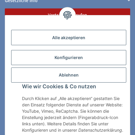
Gesetzliche Info
Vertrag widerrufen
Zahlungs- & Lieferarten
Alle akzeptieren
Konfigurieren
So erreichen Sie uns:
Ablehnen
ChessWare Schachversand
Wie wir Cookies & Co nutzen
Von-Thürheim-Str. 72
89264 Weissenhorn
Durch Klicken auf „Alle akzeptieren“ gestatten Sie
den Einsatz folgender Dienste auf unserer Website:
Telefon: 0 7309 / 7999
YouTube, Vimeo, ReCaptcha. Sie können die
Einstellung jederzeit ändern (Fingerabdruck-Icon
E-Mail:
shop@chessware.de
links unten). Weitere Details finden Sie unter
Konfigurieren
und in unserer
Datenschutzerklärung
.
* Alle Preise inkl. gesetzlicher USt., zzgl.
Versand