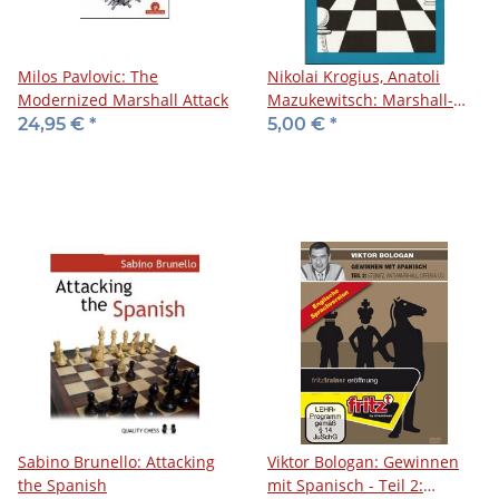
Milos Pavlovic: The
Nikolai Krogius, Anatoli
Modernized Marshall Attack
Mazukewitsch: Marshall-
Angriff
24,95 €
*
5,00 €
*
Sabino Brunello: Attacking
Viktor Bologan: Gewinnen
the Spanish
mit Spanisch - Teil 2: