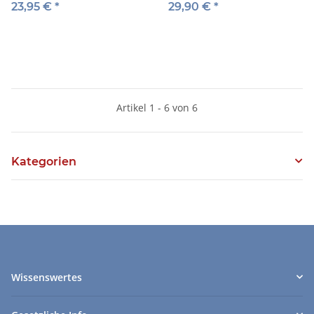
Steinitz, Anti-Marshall,
23,95 €
*
29,90 €
*
Offen & Co. - DVD
Artikel 1 - 6 von 6
Kategorien
Wissenswertes