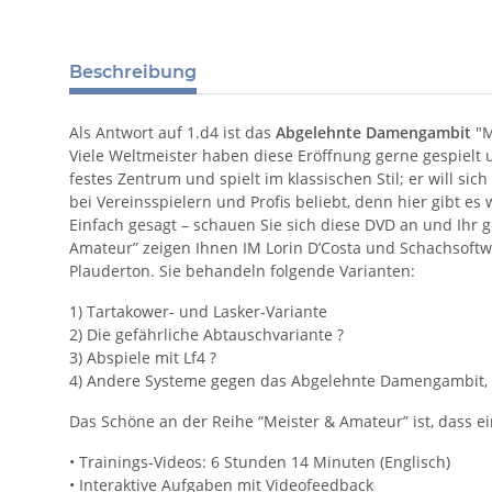
Beschreibung
Als Antwort auf 1.d4 ist das
Abgelehnte Damengambit
"M
Viele Weltmeister haben diese Eröffnung gerne gespielt 
festes Zentrum und spielt im klassischen Stil; er will s
bei Vereinsspielern und Profis beliebt, denn hier gibt es
Einfach gesagt – schauen Sie sich diese DVD an und Ihr 
Amateur” zeigen Ihnen IM Lorin D’Costa und Schachsoftw
Plauderton. Sie behandeln folgende Varianten:
1) Tartakower- und Lasker-Variante
2) Die gefährliche Abtauschvariante ?
3) Abspiele mit Lf4 ?
4) Andere Systeme gegen das Abgelehnte Damengambit, w
Das Schöne an der Reihe “Meister & Amateur” ist, dass ein
• Trainings-Videos: 6 Stunden 14 Minuten (Englisch)
• Interaktive Aufgaben mit Videofeedback