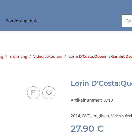
Sonderangebote
ng
Eröffnung
Video-Lektionen
Lorin D'Costa:Queen´s Gambit Dec
Lorin D'Costa:Q
Artikelnummer:
8710
2014, DVD,
englisch
,
Videolaufzei
27,90 €