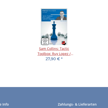
Sam Collins: Tactic
Toolbox: Ruy Lopez /
Spanish Opening - DVD
27,90 €
*
e Info
Zahlungs- & Lieferarten