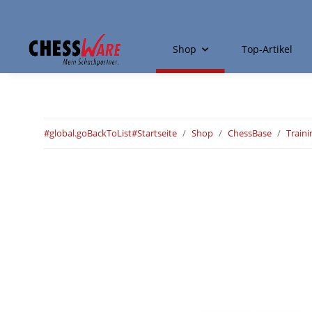
Shop
Top-Artikel
#global.goBackToList#
Startseite
Shop
ChessBase
Traini