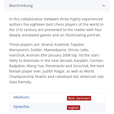
Beschreibung
In this collaboration between three highly experienced
authors the eighteen best chess players of the world in
the 21st century are presented to the reader with four
deeply annotated games and an illuminating portrait.
These players are: Anand, Kramnik, Topalov,
Morozevich, Svidler, Mamedyarov, Shirov, Leko,
Ivanchuk, Aronian (the January 2008 top 10) the stars
likely to dominate in the next decade, Karjakin, Carlsen,
Radjabov, Wang Yue, Ponomarëv and Grischuk, the best
female player ever, Judith Polgar, as well as World
Championship finalist and comeback kid, American star
Gata Kamsky.
Produkteigenschaft
Wert
Medium:
Buch, kartoniert
Sprache:
englisch