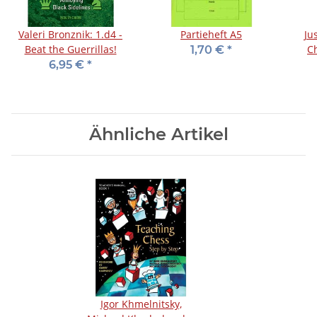
Valeri Bronznik: 1.d4 -
Partieheft A5
Ju
Beat the Guerrillas!
Ch
1,70 €
*
6,95 €
*
Ähnliche Artikel
Igor Khmelnitsky,