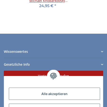
Michael Khodarkovsky:
Teaching Chess - Step
24,95 €
*
by Step - Book 1
Wissenswertes
Gesetzliche Info
Vertrag widerrufen
Zahlungs- & Lieferarten
Alle akzeptieren