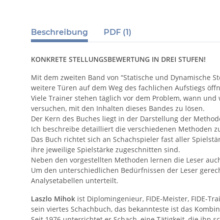
Beschreibung
PDF (1)
KONKRETE STELLUNGSBEWERTUNG IN DREI STUFEN!
Mit dem zweiten Band von “Statische und Dynamische St
weitere Türen auf dem Weg des fachlichen Aufstiegs öff
Viele Trainer stehen täglich vor dem Problem, wann und
versuchen, mit den Inhalten dieses Bandes zu lösen.
Der Kern des Buches liegt in der Darstellung der Metho
Ich beschreibe detailliert die verschiedenen Methoden
Das Buch richtet sich an Schachspieler fast aller Spiels
ihre jeweilige Spielstärke zugeschnitten sind.
Neben den vorgestellten Methoden lernen die Leser auch,
Um den unterschiedlichen Bedürfnissen der Leser gerec
Analysetabellen unterteilt.
Laszlo Mihok
ist Diplomingenieur, FIDE-Meister, FIDE-Tr
sein viertes Schachbuch, das bekannteste ist das Komb
Seit 1976 unterrichtet er Schach, eine Tätigkeit, die ihn 