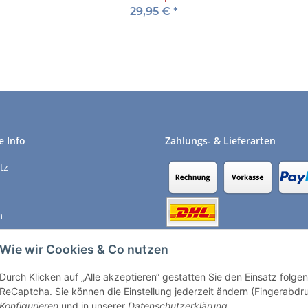
kannst Du Schach
29,95 €
*
e Info
Zahlungs- & Lieferarten
tz
m
recht
Wie wir Cookies & Co nutzen
Durch Klicken auf „Alle akzeptieren“ gestatten Sie den Einsatz folg
Vertrag widerrufen
ReCaptcha. Sie können die Einstellung jederzeit ändern (Fingerabdruc
Konfigurieren
und in unserer
Datenschutzerklärung
.