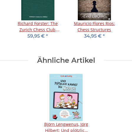
Richard Forster: The
Mauricio Flores Rios:
Zurich Chess Club,
Chess Structures
1809-2009
59,95 €
*
34,95 €
*
Ähnliche Artikel
Björn Lengwenus, Jörg
Hilbert: Und plötzlich