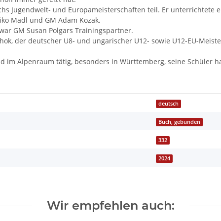
s Jugendwelt- und Europameisterschaften teil. Er unterrichtete e
ldiko Madl und GM Adam Kozak.
 war GM Susan Polgars Trainingspartner.
ihok, der deutscher U8- und ungarischer U12- sowie U12-EU-Meis
d und im Alpenraum tätig, besonders in Württemberg, seine Schüler
deutsch
Buch, gebunden
332
2024
Wir empfehlen auch: