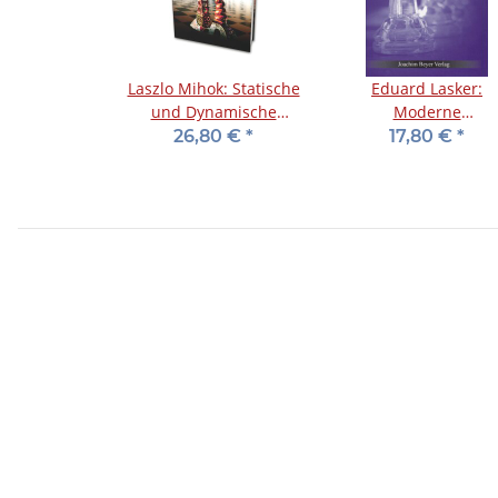
Laszlo Mihok: Statische
Eduard Lasker:
und Dynamische
Moderne
Stellungsbewertung für
Schachstrategie
26,80 €
*
17,80 €
*
Trainer und Spieler -
Band 1