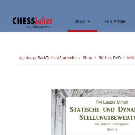
Shop
Top-Artikel
#global.goBackToList#
Startseite
Shop
Bücher, DVD
Mitt