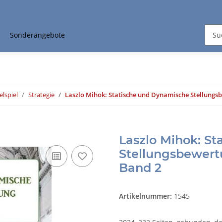
Sonderangebote
elspiel
Strategie
Laszlo Mihok: Statische und Dynamische Stellungsb
Laszlo Mihok: S
Stellungsbewertu
Band 2
Artikelnummer:
1545