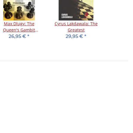
Max Dlugy: The
Cyrus Lakdawala: The
Queen's Gambit
Greatest
Accepted
26,95 €
*
29,95 €
*