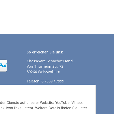
So erreichen Sie uns:
ChessWare Schachversand
Von-Thürheim-Str. 72
89264 Weissenhorn
Telefon: 0 7309 / 7999
E-Mail:
shop@chessware.de
ender Dienste auf unserer Website: YouTube, Vimeo,
k-Icon links unten). Weitere Details finden Sie unter