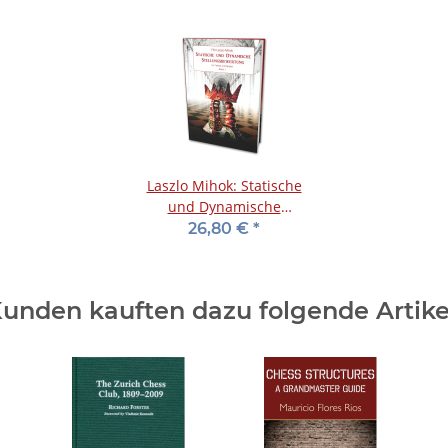
Laszlo Mihok: Statische
und Dynamische
Stellungsbewertung für
26,80 €
*
Trainer und Spieler -
Band 1
unden kauften dazu folgende Artike