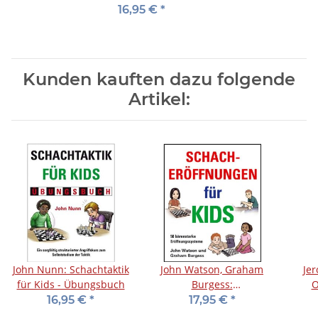
Kids - Übungsbuch
16,95 €
*
Kunden kauften dazu folgende
Artikel:
John Nunn: Schachtaktik
John Watson, Graham
Je
für Kids - Übungsbuch
Burgess:
O
Schacheröffnungen für
16,95 €
*
17,95 €
*
Kids