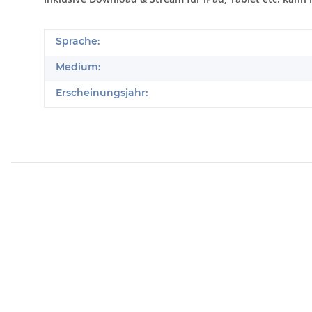
Produkteigenschaft
Wert
Sprache:
Medium:
Erscheinungsjahr: