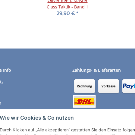
Oliver Reeh: Master
Class Taktik - Band 1
29,90 €
*
e Info
Zahlungs- & Lieferarten
tz
m
recht
Wie wir Cookies & Co nutzen
Durch Klicken auf „Alle akzeptieren“ gestatten Sie den Einsatz folg
Vertrag widerrufen