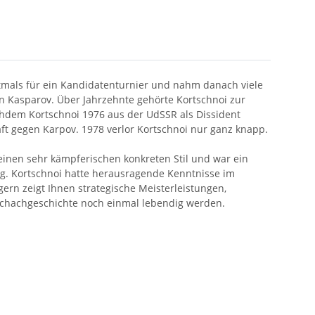
rstmals für ein Kandidatenturnier und nahm danach viele
n Kasparov. Über Jahrzehnte gehörte Kortschnoi zur
chdem Kortschnoi 1976 aus der UdSSR als Dissident
ft gegen Karpov. 1978 verlor Kortschnoi nur ganz knapp.
e einen sehr kämpferischen konkreten Stil und war ein
eg. Kortschnoi hatte herausragende Kenntnisse im
ern zeigt Ihnen strategische Meisterleistungen,
chachgeschichte noch einmal lebendig werden.