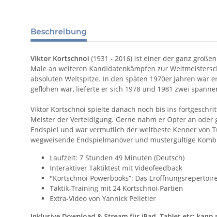
Beschreibung
Viktor Kortschnoi
(1931 - 2016) ist einer der ganz große
Male an weiteren Kandidatenkämpfen zur Weltmeisterscha
absoluten Weltspitze. In den späten 1970er Jahren war e
geflohen war, lieferte er sich 1978 und 1981 zwei spann
Viktor Kortschnoi spielte danach noch bis ins fortgeschr
Meister der Verteidigung. Gerne nahm er Opfer an oder g
Endspiel und war vermutlich der weltbeste Kenner von Tu
wegweisende Endspielmanöver und mustergültige Kombin
Laufzeit: 7 Stunden 49 Minuten (Deutsch)
Interaktiver Taktiktest mit Videofeedback
"Kortschnoi-Powerbooks“: Das Eröffnungsrepertoire
Taktik-Training mit 24 Kortschnoi-Partien
Extra-Video von Yannick Pelletier
Inklusive Download & Stream für iPad, Tablet etc: kann