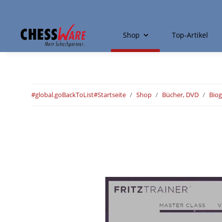
Shop
Top-Artikel
#global.goBackToList#
Startseite
Shop
Bücher, DVD
Biog