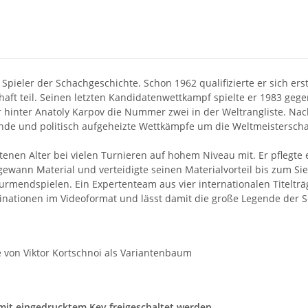
n Spieler der Schachgeschichte. Schon 1962 qualifizierte er sich e
ft teil. Seinen letzten Kandidatenwettkampf spielte er 1983 gege
r hinter Anatoly Karpov die Nummer zwei in der Weltrangliste. Na
ende und politisch aufgeheizte Wettkämpfe um die Weltmeisterscha
ittenen Alter bei vielen Turnieren auf hohem Niveau mit. Er pflegt
ewann Material und verteidigte seinen Materialvorteil bis zum Si
rmendspielen. Ein Expertenteam aus vier internationalen Titelträg
ationen im Videoformat und lässt damit die große Legende der S
 von Viktor Kortschnoi als Variantenbaum
 mit eingedrucktem Key freigeschaltet werden