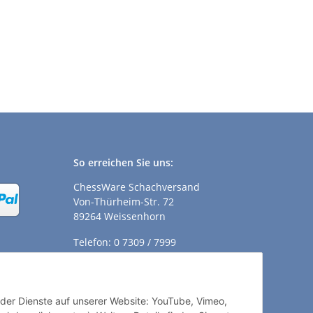
So erreichen Sie uns:
ChessWare Schachversand
Von-Thürheim-Str. 72
89264 Weissenhorn
Telefon: 0 7309 / 7999
E-Mail:
shop@chessware.de
ender Dienste auf unserer Website: YouTube, Vimeo,