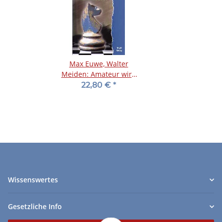
Max Euwe, Walter
Meiden: Amateur wird
Meister
22,80 €
*
Wissenswertes
Gesetzliche Info