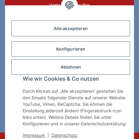
Vertrag widerrufen
Zahlungs- & Lieferarten
Alle akzeptieren
Konfigurieren
So erreichen Sie uns:
Ablehnen
ChessWare Schachversand
Wie wir Cookies & Co nutzen
Von-Thürheim-Str. 72
89264 Weissenhorn
Durch Klicken auf „Alle akzeptieren“ gestatten Sie
den Einsatz folgender Dienste auf unserer Website:
Telefon: 0 7309 / 7999
YouTube, Vimeo, ReCaptcha. Sie können die
Einstellung jederzeit ändern (Fingerabdruck-Icon
E-Mail:
shop@chessware.de
links unten). Weitere Details finden Sie unter
Konfigurieren
und in unserer
Datenschutzerklärung
.
* Alle Preise inkl. gesetzlicher USt., zzgl.
Versand
Impressum
|
Datenschutz