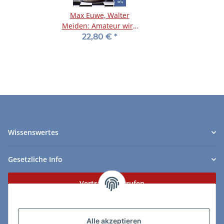
Max Euwe, Walter
Meiden: Amateur wird
Meister
22,80 €
*
Wissenswertes
Gesetzliche Info
Vertrag widerrufen
Zahlungs- & Lieferarten
Alle akzeptieren