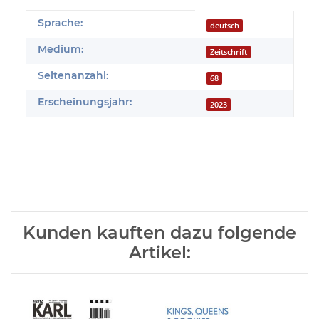
Produkteigenschaft
Wert
Sprache:
deutsch
Medium:
Zeitschrift
Seitenanzahl:
68
Erscheinungsjahr:
2023
Kunden kauften dazu folgende
Artikel: