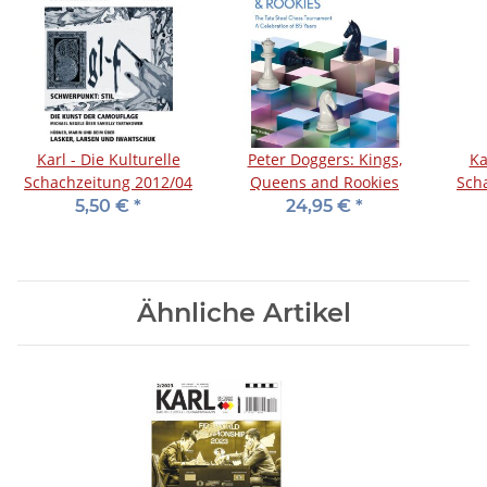
Karl - Die Kulturelle
Peter Doggers: Kings,
Ka
Schachzeitung 2012/04
Queens and Rookies
Sch
5,50 €
*
24,95 €
*
Ähnliche Artikel