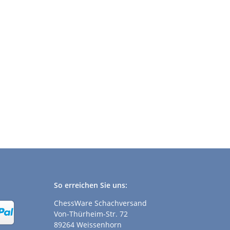
So erreichen Sie uns:
ChessWare Schachversand
Von-Thürheim-Str. 72
89264 Weissenhorn