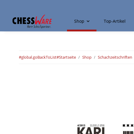
Shop
Top-Artikel
#global.goBackToList#
Startseite
Shop
Schachzeitschriften