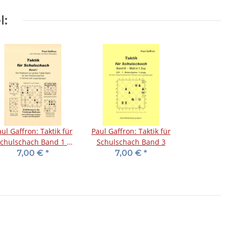
l:
ul Gaffron: Taktik für
Paul Gaffron: Taktik für
chulschach Band 1 -
Schulschach Band 3
Startband
7,00 €
*
7,00 €
*