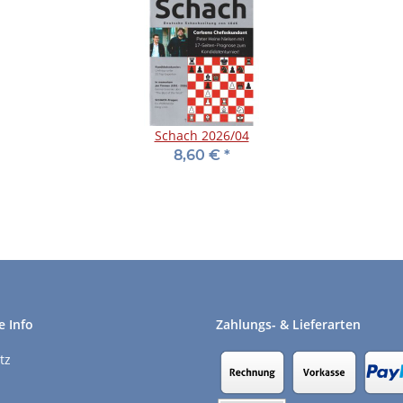
Schach 2026/04
8,60 €
*
e Info
Zahlungs- & Lieferarten
tz