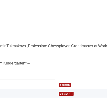
adimir Tukmakovs „Profession: Chessplayer. Grandmaster at Work
m Kindergarten“ –
deutsch
Zeitschrift