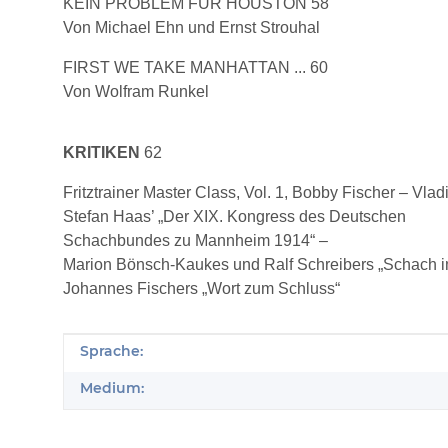
KEIN PROBLEM FÜR HOUSTON 58
Von Michael Ehn und Ernst Strouhal
FIRST WE TAKE MANHATTAN ... 60
Von Wolfram Runkel
KRITIKEN
62
Fritztrainer Master Class, Vol. 1, Bobby Fischer – Vl
Stefan Haas’ „Der XIX. Kongress des Deutschen
Schachbundes zu Mannheim 1914“ –
Marion Bönsch-Kaukes und Ralf Schreibers „Schach i
Johannes Fischers „Wort zum Schluss“
Produkteigenschaft
Wert
Sprache:
Medium: