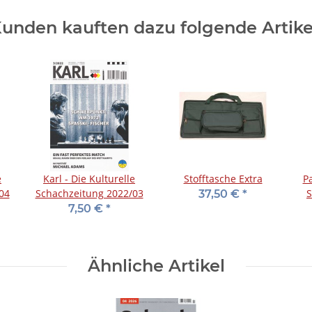
unden kauften dazu folgende Artike
e
Karl - Die Kulturelle
Stofftasche Extra
Pa
04
Schachzeitung 2022/03
S
37,50 €
*
7,50 €
*
Ähnliche Artikel