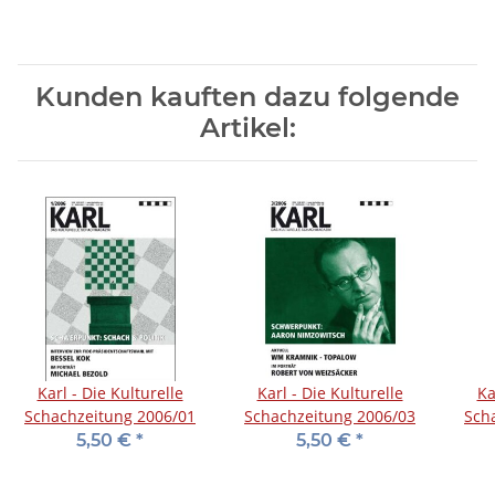
Kunden kauften dazu folgende
Artikel:
Karl - Die Kulturelle
Karl - Die Kulturelle
Ka
Schachzeitung 2006/01
Schachzeitung 2006/03
Sch
5,50 €
*
5,50 €
*