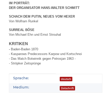
IM PORTRÄT:
DER ORGANISATOR HANS-WALTER SCHMITT
SCHACH DEM PUTIN, NEUES VOM HEXER
Von Wolfram Runkel
SURREAL BÖSE
Von Michael Ehn und Ernst Strouhal
KRITIKEN
-
Baden-Baden 1870
- Kasparows Predecessors Karpow und Kortschnoi
- Das Match Botwinnik gegen Petrosjan 1963 -
- Ströpker Zeitsprünge
Produkteigenschaft
Wert
Sprache:
deutsch
Medium:
Zeitschrift