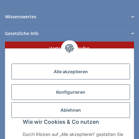
Wissenswertes
Gesetzliche Info
Vertrag widerrufen
Zahlungs- & Lieferarten
Alle akzeptieren
Konfigurieren
So erreichen Sie uns:
Ablehnen
ChessWare Schachversand
Wie wir Cookies & Co nutzen
Von-Thürheim-Str. 72
89264 Weissenhorn
Durch Klicken auf „Alle akzeptieren“ gestatten Sie