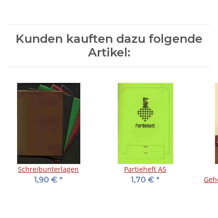
Kunden kauften dazu folgende
Artikel:
Schreibunterlagen
Partieheft A5
Geh
1,90 €
*
1,70 €
*
Sc