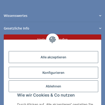
Wissenswertes
Gesetzliche Info
Vertrag widerrufen
Zahlungs- & Lieferarten
Alle akzeptieren
Konfigurieren
So erreichen Sie uns:
Ablehnen
ChessWare Schachversand
Wie wir Cookies & Co nutzen
Von-Thürheim-Str. 72
89264 Weissenhorn
Durch Klicken auf „Alle akzeptieren“ gestatten Sie