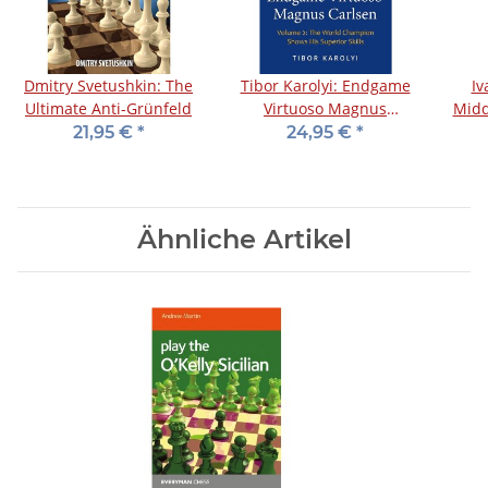
Dmitry Svetushkin: The
Tibor Karolyi: Endgame
Iv
Ultimate Anti-Grünfeld
Virtuoso Magnus
Midd
Carlsen 2
21,95 €
*
24,95 €
*
Ähnliche Artikel