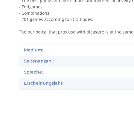
- The best game and most important theoretical novelty 
- Endgames
- Combinations
- 201 games according to ECO Codes.
The periodical that pros use with pleasure is at the same
Produkteigenschaft
Wert
Medium:
Seitenanzahl:
Sprache:
Erscheinungsjahr: