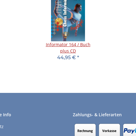
Informator 164 / Buch
plus CD
44,95 €
*
e Info
Zahlungs- & Lieferarten
tz