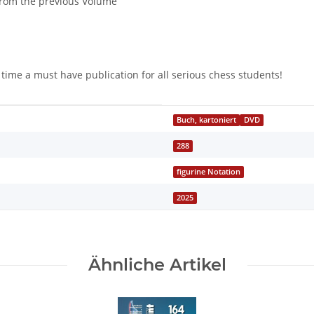
from the previous Volume
 time a must have publication for all serious chess students!
Buch, kartoniert
DVD
288
figurine Notation
2025
Ähnliche Artikel