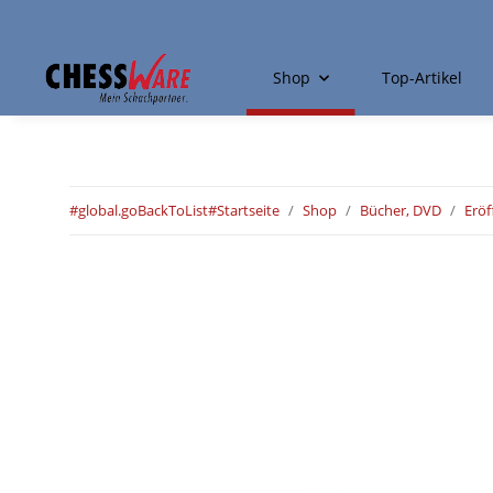
Shop
Top-Artikel
#global.goBackToList#
Startseite
Shop
Bücher, DVD
Erö