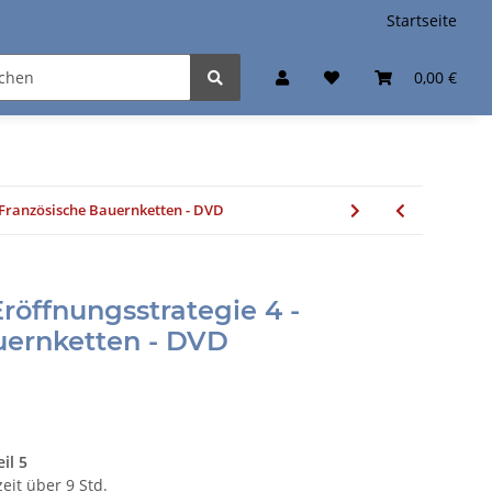
Startseite
0,00 €
- Französische Bauernketten - DVD
Eröffnungsstrategie 4 -
uernketten - DVD
il 5
eit über 9 Std.