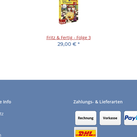
Fritz & Fertig - Folge 3
29,00 €
*
e Info
Zahlungs- & Lieferarten
tz
m