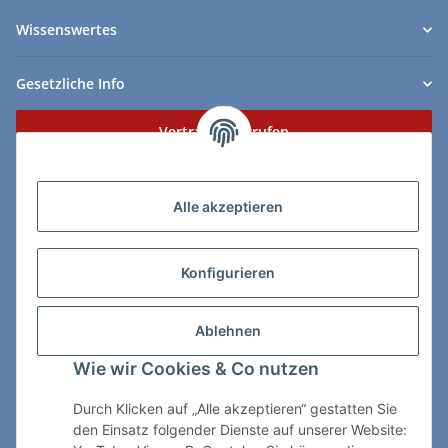
Wissenswertes
Gesetzliche Info
Vertrag widerrufen
Zahlungs- & Lieferarten
Alle akzeptieren
Konfigurieren
So erreichen Sie uns:
Ablehnen
ChessWare Schachversand
Wie wir Cookies & Co nutzen
Von-Thürheim-Str. 72
89264 Weissenhorn
Durch Klicken auf „Alle akzeptieren“ gestatten Sie
den Einsatz folgender Dienste auf unserer Website:
Telefon: 0 7309 / 7999