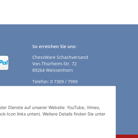
So erreichen Sie uns:
ChessWare Schachversand
Von-Thürheim-Str. 72
89264 Weissenhorn
Telefon: 0 7309 / 7999
E-Mail:
shop@chessware.de
ender Dienste auf unserer Website: YouTube, Vimeo,
k-Icon links unten). Weitere Details finden Sie unter