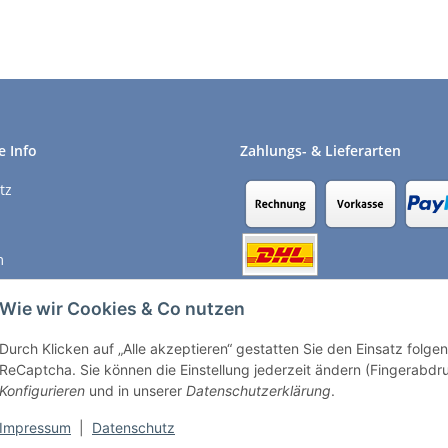
e Info
Zahlungs- & Lieferarten
tz
m
recht
Wie wir Cookies & Co nutzen
Durch Klicken auf „Alle akzeptieren“ gestatten Sie den Einsatz folg
Vertrag widerrufen
ReCaptcha. Sie können die Einstellung jederzeit ändern (Fingerabdruc
Konfigurieren
und in unserer
Datenschutzerklärung
.
Impressum
|
Datenschutz