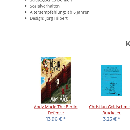
Sozialverhalten
Altersempfehlung: ab 6 Jahren
Design: Jörg Hilbert
K
Andy Mack: The Berlin
Christian Goldschmid
Defence
Brackeler
Schachlehrgang -
13,96 €
*
3,25 €
*
Bauerndiplom