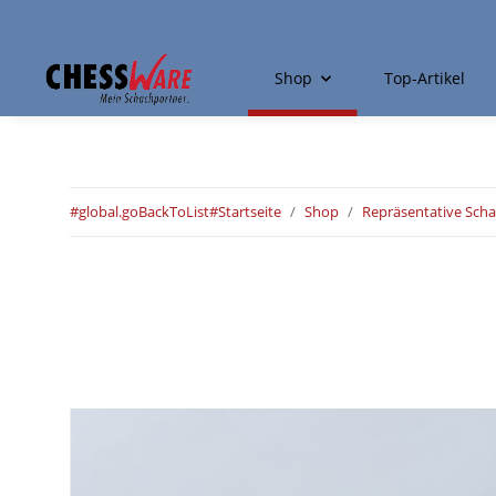
Shop
Top-Artikel
#global.goBackToList#
Startseite
Shop
Repräsentative Scha