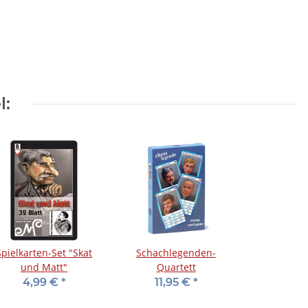
l:
Spielkarten-Set "Skat
Schachlegenden-
und Matt"
Quartett
4,99 €
*
11,95 €
*