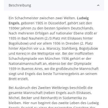
Beschreibung
Ein Schachmeister zwischen zwei Welten.
Ludwig
Engels
, geboren 1905 in Düsseldorf, gehört seit den
1930er Jahren zu den besten Spielern Deutschlands.
Nach mehreren Erfolgen auf nationaler Ebene stößt er
1935 in Bad Nauheim (2./3.Platz mit Eliskases hinter
Bogoliubow) und vor allem 1936 in Dresden (2. Platz
hinter Aljechin vor u.a. Maroczy, Stahlberg, Bogoljubow
und Keres) in die Weltspitze vor. Bei der inoffiziellen
Schacholympiade von München 1936 gehört er der
Nationalmannschaft an, ebenso bei der Olympiade
1939 in Buenos Aires, wo die großdeutsche Mannschaft
siegt und Engels das beste Turnierergebnis an seinem
Brett erzielt.
Bei Ausbruch des Zweiten Weltkriegs beschließt die
gesamte Mannschaft (neben Engels auch Eliskases,
Michel, Becker und Reinhardt) in Südamerika zu
bleiben. Hier nun beginnt das zweite Leben des Ludwig
Engels: Er wird zu einer der prägenden Gestalten des