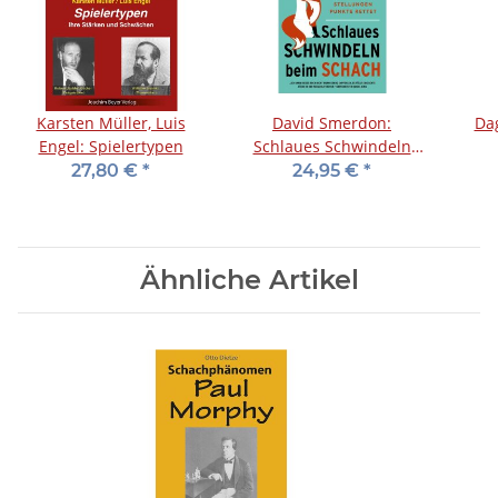
Karsten Müller, Luis
David Smerdon:
Da
Engel: Spielertypen
Schlaues Schwindeln
beim Schach
27,80 €
*
24,95 €
*
Ähnliche Artikel