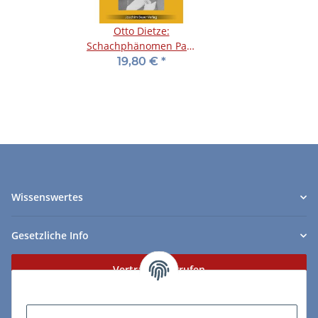
Otto Dietze:
Schachphänomen Paul
Morphy
19,80 €
*
Wissenswertes
Gesetzliche Info
Vertrag widerrufen
Zahlungs- & Lieferarten