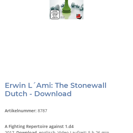
Erwin L´Ami: The Stonewall
Dutch - Download
Artikelnummer:
8787
A Fighting Repertoire against 1.d4
2017,
Download
,
englisch, Video-Laufzeit: 5 h 26 min.