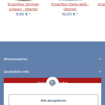
Ersatzfigur Springer
Ersatzfigur Dame weiß -
Ersa
schwarz - Oberteil
Oberteil
9,90 €
*
16,00 €
*
Wissenswertes
Gesetzliche Info
Vertrag widerrufen
Zahlungs- & Lieferarten
Alle akzeptieren